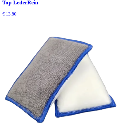
Top LederRein
€
13,80