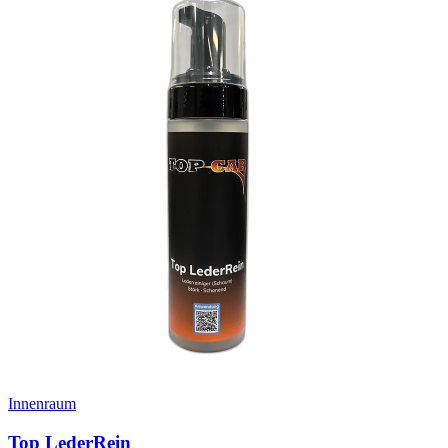
Innenraum
Top LederRein