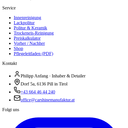
Service
Innenreinigung
Lackpolitur
Politur & Keramik
Trockeneis-Reinigung
Preiskalkulator
Vorher / Nachher
Shop
Pflegeleitfaden (PDF)
Kontakt
Philipp Anfang · Inhaber & Detailer
Dorf 5a, 6136 Pill in Tirol
+43 664 46 44 240
office@carshinemanufaktur.at
Folgt uns