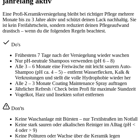
jahrelang aktiv
Eine Profi-Keramikversiegelung bleibt bei richtiger Pflege mehrere
Monate bis zu 3 Jahre aktiv und schützt deinen Lack nachhaltig. Sie
ist kein Freifahrtschein, sondern reduziert deinen Pflegeaufwand
drastisch – wenn du die folgenden Regeln beachtest.
Do's
Frühestens 7 Tage nach der Versiegelung wieder waschen
Nur pH-neutrale Shampoos verwenden (pH 6 – 8)
Alle 3 – 6 Monate eine Freiwäsche mit leicht saurem Auto-
Shampoo (pH ca. 4 – 5) – entfernt Wasserflecken, Kalk &
Verkrustungen und stellt die volle Hydrophobie wieder her
Alle 2 – 3 Monate Coating Maintenance Spray auftragen
Jährlicher Refresh / Check beim Profi für maximale Standzeit
Vogelkot, Harz und Insekten sofort entfernen
Don'ts
Keine Waschanlage mit Bürsten – nur Textilstraßen im Notfall
Keine stark sauren oder alkalischen Reiniger im Alltag (pH <
4 oder > 9)
Keine Polituren oder Wachse über die Keramik legen