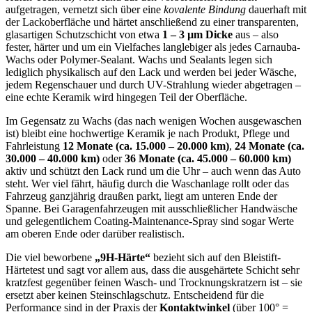
aufgetragen, vernetzt sich über eine
kovalente Bindung
dauerhaft mit
der Lackoberfläche und härtet anschließend zu einer transparenten,
glasartigen Schutzschicht von etwa
1 – 3 µm Dicke
aus – also
fester, härter und um ein Vielfaches langlebiger als jedes Carnauba-
Wachs oder Polymer-Sealant. Wachs und Sealants legen sich
lediglich physikalisch auf den Lack und werden bei jeder Wäsche,
jedem Regenschauer und durch UV-Strahlung wieder abgetragen –
eine echte Keramik wird hingegen Teil der Oberfläche.
Im Gegensatz zu Wachs (das nach wenigen Wochen ausgewaschen
ist) bleibt eine hochwertige Keramik je nach Produkt, Pflege und
Fahrleistung
12 Monate (ca. 15.000 – 20.000 km)
,
24 Monate (ca.
30.000 – 40.000 km)
oder
36 Monate (ca. 45.000 – 60.000 km)
aktiv und schützt den Lack rund um die Uhr – auch wenn das Auto
steht. Wer viel fährt, häufig durch die Waschanlage rollt oder das
Fahrzeug ganzjährig draußen parkt, liegt am unteren Ende der
Spanne. Bei Garagenfahrzeugen mit ausschließlicher Handwäsche
und gelegentlichem Coating-Maintenance-Spray sind sogar Werte
am oberen Ende oder darüber realistisch.
Die viel beworbene
„9H-Härte“
bezieht sich auf den Bleistift-
Härtetest und sagt vor allem aus, dass die ausgehärtete Schicht sehr
kratzfest gegenüber feinen Wasch- und Trocknungskratzern ist – sie
ersetzt aber keinen Steinschlagschutz. Entscheidend für die
Performance sind in der Praxis der
Kontaktwinkel
(über 100° =