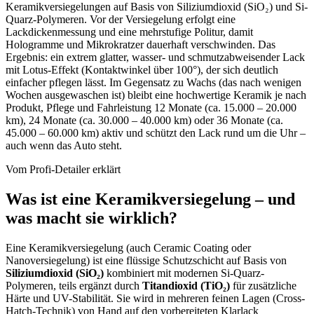
Keramikversiegelungen auf Basis von Siliziumdioxid (SiO₂) und Si-
Quarz-Polymeren. Vor der Versiegelung erfolgt eine
Lackdickenmessung und eine mehrstufige Politur, damit
Hologramme und Mikrokratzer dauerhaft verschwinden. Das
Ergebnis: ein extrem glatter, wasser- und schmutzabweisender Lack
mit Lotus-Effekt (Kontaktwinkel über 100°), der sich deutlich
einfacher pflegen lässt. Im Gegensatz zu Wachs (das nach wenigen
Wochen ausgewaschen ist) bleibt eine hochwertige Keramik je nach
Produkt, Pflege und Fahrleistung 12 Monate (ca. 15.000 – 20.000
km), 24 Monate (ca. 30.000 – 40.000 km) oder 36 Monate (ca.
45.000 – 60.000 km) aktiv und schützt den Lack rund um die Uhr –
auch wenn das Auto steht.
Vom Profi-Detailer erklärt
Was ist eine Keramikversiegelung – und
was macht sie wirklich?
Eine Keramikversiegelung (auch Ceramic Coating oder
Nanoversiegelung) ist eine flüssige Schutzschicht auf Basis von
Siliziumdioxid (SiO₂)
kombiniert mit modernen Si-Quarz-
Polymeren, teils ergänzt durch
Titandioxid (TiO₂)
für zusätzliche
Härte und UV-Stabilität. Sie wird in mehreren feinen Lagen (Cross-
Hatch-Technik) von Hand auf den vorbereiteten Klarlack