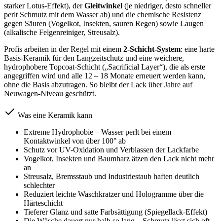
starker Lotus-Effekt), der
Gleitwinkel
(je niedriger, desto schneller
perlt Schmutz mit dem Wasser ab) und die chemische Resistenz
gegen Säuren (Vogelkot, Insekten, sauren Regen) sowie Laugen
(alkalische Felgenreiniger, Streusalz).
Profis arbeiten in der Regel mit einem
2-Schicht-System
: eine harte
Basis-Keramik für den Langzeitschutz und eine weichere,
hydrophobere Topcoat-Schicht („Sacrificial Layer“), die als erste
angegriffen wird und alle 12 – 18 Monate erneuert werden kann,
ohne die Basis abzutragen. So bleibt der Lack über Jahre auf
Neuwagen-Niveau geschützt.
Was eine Keramik kann
Extreme Hydrophobie – Wasser perlt bei einem
Kontaktwinkel von über 100° ab
Schutz vor UV-Oxidation und Verblassen der Lackfarbe
Vogelkot, Insekten und Baumharz ätzen den Lack nicht mehr
an
Streusalz, Bremsstaub und Industriestaub haften deutlich
schlechter
Reduziert leichte Waschkratzer und Hologramme über die
Härteschicht
Tieferer Glanz und satte Farbsättigung (Spiegellack-Effekt)
Die Wäsche dauert nur halb so lang – Schmutz lässt sich oft