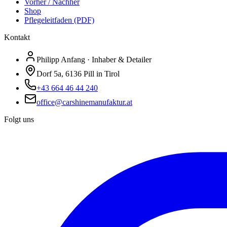
Vorher / Nachher
Shop
Pflegeleitfaden (PDF)
Kontakt
Philipp Anfang · Inhaber & Detailer
Dorf 5a, 6136 Pill in Tirol
+43 664 46 44 240
office@carshinemanufaktur.at
Folgt uns