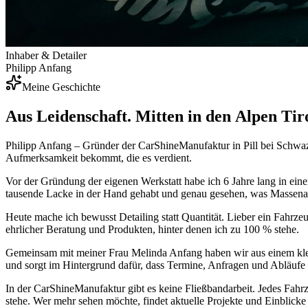
Inhaber & Detailer
Philipp Anfang
Meine Geschichte
Aus
Leidenschaft.
Mitten
in
den
Alpen
Tiro
Philipp Anfang
– Gründer der CarShineManufaktur in Pill bei Schwaz,
Aufmerksamkeit bekommt, die es verdient.
Vor der Gründung der eigenen Werkstatt habe ich
6 Jahre lang
in ein
tausende Lacke in der Hand gehabt und genau gesehen, was Massenab
Heute mache ich bewusst
Detailing statt Quantität
. Lieber ein Fahrzeu
ehrlicher Beratung und Produkten, hinter denen ich zu 100 % stehe.
Gemeinsam mit meiner Frau
Melinda Anfang
haben wir aus einem kle
und sorgt im Hintergrund dafür, dass Termine, Anfragen und Abläufe r
In der CarShineManufaktur gibt es keine Fließbandarbeit. Jedes Fahr
stehe. Wer mehr sehen möchte, findet aktuelle Projekte und Einblicke