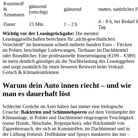
Kunststoff
glänzend
&
glänzend
mattes, natürliches F
(rutschig)
Armaturen
4 – 8 h, bei Bedarf b
Dauer
15 Min.
1 – 2 h
Tag
Wichtig vor der Leasingrückgabe:
Die meisten
Leasinggesellschaften berechnen für „nicht-gewöhnlichen
Verschleiß“ im Innenraum schnell mehrere hundert Euro – Flecken
im Polster, beschädigte Lederwangen, Tierhaare im Dachhimmel
oder Brandlöcher. Eine professionelle Innenreinigung (€199 – €389)
ist meist deutlich günstiger als die Nachbelastung des Leasinggebers
und sorgt zusätzlich für einen besseren Restwert beim Verkauf.
Geruch & Klimadesinfektion
Warum dein Auto innen riecht – und wie
man es dauerhaft löst
Schlechte Gerüche im Auto haben fast immer eine biologische
Ursache:
Bakterien und Schimmelsporen
auf dem Verdampfer der
Klimaanlage, in Polster und Dachhimmel eingezogene Feuchtigkeit
(nasse Hunde, Skischuhe, Regenjacken), oder Rückstände von
Zigarettenrauch, der sich an Kunststoffen, im Dachhimmel und in
der Lüftung festsetzt. Duftbäume und Sprays maskieren das nur –