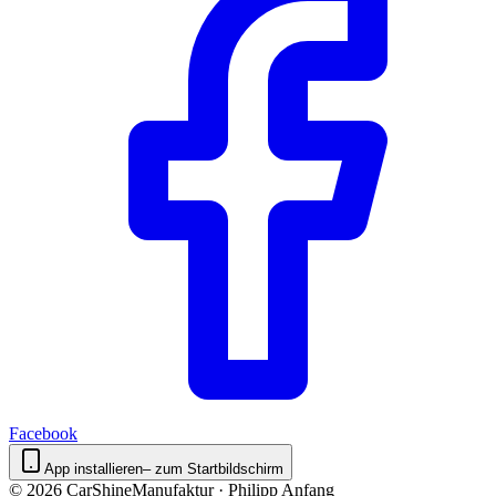
Facebook
App installieren
– zum Startbildschirm
©
2026
CarShineManufaktur · Philipp Anfang