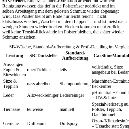
zu verteilen.
Eine Maschinen-Extraktion arbeitet mit warmem
Reinigungswasser, das tief in die Polsterfaser gedrückt und im
selben Arbeitsgang mit dem gelösten Schmutz wieder abgesaugt
wird. Das Polster bleibt am Ende nur leicht feucht – nicht
klatschnass wie bei „Waschen mit dem Lappen“ – und ist meist nach
wenigen Stunden wieder trocken. Flecken kommen nicht zurück,
weil keine Tensid-Rückstände im Polster bleiben, die später wieder
Schmutz anziehen.
SB-Wäsche, Standard-Aufbereitung & Profi-Detailing im Verglei
Standard-
Leistung
SB-Tankstelle
CarShineManufa
Aufbereitung
Aussaugen
vollständig, Sitze
Fugen &
oberflächlich
teils
ausgebaut bei Bedar
Sitzschienen
Sitze &
Maschinen-Extrakti
nass abreiben
Shampoonierung
Teppich
fleckenfrei
pH-neutral + Condit
Leder
Allzweckreiniger
Lederreiniger
+ UV-Schutz
Spezialwerkzeug au
Tierhaare
teilweise
manuell
Polster, Teppich,
Dachhimmel
Ozon-/Klimadesinfe
Gerüche
Duftbaum
Duftspray
– Ursache statt Sy