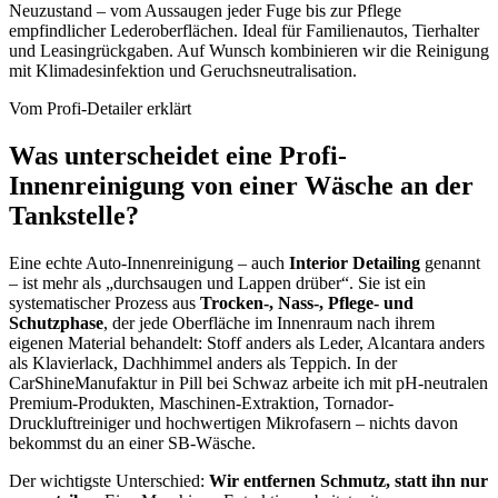
Neuzustand – vom Aussaugen jeder Fuge bis zur Pflege
empfindlicher Lederoberflächen. Ideal für Familienautos, Tierhalter
und Leasingrückgaben. Auf Wunsch kombinieren wir die Reinigung
mit Klimadesinfektion und Geruchsneutralisation.
Vom Profi-Detailer erklärt
Was unterscheidet eine Profi-
Innenreinigung von einer Wäsche an der
Tankstelle?
Eine echte Auto-Innenreinigung – auch
Interior Detailing
genannt
– ist mehr als „durchsaugen und Lappen drüber“. Sie ist ein
systematischer Prozess aus
Trocken-, Nass-, Pflege- und
Schutzphase
, der jede Oberfläche im Innenraum nach ihrem
eigenen Material behandelt: Stoff anders als Leder, Alcantara anders
als Klavierlack, Dachhimmel anders als Teppich. In der
CarShineManufaktur in Pill bei Schwaz arbeite ich mit pH-neutralen
Premium-Produkten, Maschinen-Extraktion, Tornador-
Druckluftreiniger und hochwertigen Mikrofasern – nichts davon
bekommst du an einer SB-Wäsche.
Der wichtigste Unterschied:
Wir entfernen Schmutz, statt ihn nur