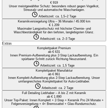
€ 919
Unser meistgewählter Schutz: besonders robust gegen Vogelkot,
Streusalz und automatische Waschanlagen.
Arbeitszeit:
ca. 1,5–2 Tage
Keramikversiegelung Ultra – 36 Monate / 45.000 km
€ 1.209
Maximaler Langzeitschutz mit höchster Chemie- und
Waschbeständigkeit für den tiefsten, langlebigsten Glanz.
Arbeitszeit:
ca. 2–3 Tage
Extras
Komplettpaket Premium
ab € 631
Innen Premium-Aufbereitung plus 2-Step Lackaufbereitung. Ein
spürbarer Schritt zurück Richtung Neuzustand.
Arbeitszeit:
ca. 1,5 Tage
Komplettpaket Manufaktur
ab € 861
Innen Komplett-Aufbereitung plus 2-Step Lackaufbereitung. Unser
umfangreichstes Komplettpaket für Auto-Liebhaber.
Arbeitszeit:
ca. 2 Tage
Full Detailing Liebhaber – A bis Z mit Keramik
ab € 1.890
Unser Top-Paket: Innen Komplett + 2-Step + Keramik Pro 24 Monate +
Felgenversiegelung + 4× Bremssattel + Glas-Rundumschutz.