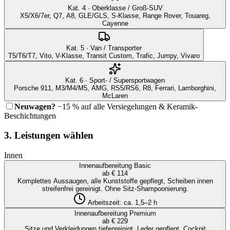
Kat. 4 · Oberklasse / Groß-SUV
X5/X6/7er, Q7, A8, GLE/GLS, S-Klasse, Range Rover, Touareg,
Cayenne
Kat. 5 · Van / Transporter
T5/T6/T7, Vito, V-Klasse, Transit Custom, Trafic, Jumpy, Vivaro
Kat. 6 · Sport- / Supersportwagen
Porsche 911, M3/M4/M5, AMG, RS5/RS6, R8, Ferrari, Lamborghini,
McLaren
Neuwagen?
−15 % auf alle Versiegelungen & Keramik-
Beschichtungen
3. Leistungen wählen
Innen
Innenaufbereitung Basic
ab € 114
Komplettes Aussaugen, alle Kunststoffe gepflegt, Scheiben innen
streifenfrei gereinigt. Ohne Sitz-Shampoonierung.
Arbeitszeit:
ca. 1,5–2 h
Innenaufbereitung Premium
ab € 229
Sitze und Verkleidungen tiefenreinigt, Leder gepflegt, Cockpit