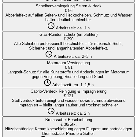
Scheibenversiegelung Seiten & Heck
€ 86
Abperleffekt auf allen Seiten- und Heckscheiben. Schmutz und Wasser
haften deutlich schlechter.
Arbeitszeit:
ca. 1 h
Glas-Rundumschutz (empfohlen)
€ 290
Alle Scheiben professionell beschichtet – für maximale Sicht,
Sicherheit und langanhaltenden Abperleffekt.
Arbeitszeit:
ca. 2–3 h
Motorraum-Versiegelung
€ 91
Langzeit-Schutz für alle Kunststoffe und Abdeckungen im Motorraum
gegen Vergilbung, Rissbildung und Staub.
Arbeitszeit:
ca. 1–1,5 h
Cabrio-Verdeck Reinigung & Imprägnierung
€ 121
Stoffverdeck tiefenreinigt und wasser- sowie schmutzabweisend
imprägniert – bleibt länger sauber und trocknet schneller.
Arbeitszeit:
ca. 2 h
Bremssattel-Beschichtung
€ 38/Stk.
Hitzebeständige Keramikbeschichtung gegen Flugrost und hartnäckigen
Bremsstaub. Preis pro Sattel.