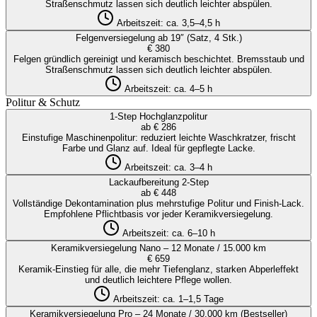
Straßenschmutz lassen sich deutlich leichter abspülen.
Arbeitszeit:
ca. 3,5–4,5 h
Felgenversiegelung ab 19″ (Satz, 4 Stk.)
€ 380
Felgen gründlich gereinigt und keramisch beschichtet. Bremsstaub und
Straßenschmutz lassen sich deutlich leichter abspülen.
Arbeitszeit:
ca. 4–5 h
Politur & Schutz
1-Step Hochglanzpolitur
ab € 286
Einstufige Maschinenpolitur: reduziert leichte Waschkratzer, frischt
Farbe und Glanz auf. Ideal für gepflegte Lacke.
Arbeitszeit:
ca. 3–4 h
Lackaufbereitung 2-Step
ab € 448
Vollständige Dekontamination plus mehrstufige Politur und Finish-Lack.
Empfohlene Pflichtbasis vor jeder Keramikversiegelung.
Arbeitszeit:
ca. 6–10 h
Keramikversiegelung Nano – 12 Monate / 15.000 km
€ 659
Keramik-Einstieg für alle, die mehr Tiefenglanz, starken Abperleffekt
und deutlich leichtere Pflege wollen.
Arbeitszeit:
ca. 1–1,5 Tage
Keramikversiegelung Pro – 24 Monate / 30.000 km (Bestseller)