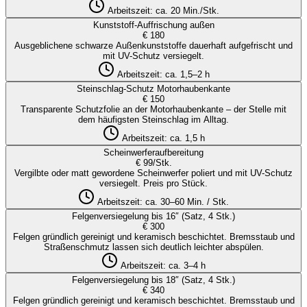
Arbeitszeit:
ca. 20 Min./Stk.
Kunststoff-Auffrischung außen
€ 180
Ausgeblichene schwarze Außenkunststoffe dauerhaft aufgefrischt und
mit UV-Schutz versiegelt.
Arbeitszeit:
ca. 1,5–2 h
Steinschlag-Schutz Motorhaubenkante
€ 150
Transparente Schutzfolie an der Motorhaubenkante – der Stelle mit
dem häufigsten Steinschlag im Alltag.
Arbeitszeit:
ca. 1,5 h
Scheinwerferaufbereitung
€ 99/Stk.
Vergilbte oder matt gewordene Scheinwerfer poliert und mit UV-Schutz
versiegelt. Preis pro Stück.
Arbeitszeit:
ca. 30–60 Min. / Stk.
Felgenversiegelung bis 16″ (Satz, 4 Stk.)
€ 300
Felgen gründlich gereinigt und keramisch beschichtet. Bremsstaub und
Straßenschmutz lassen sich deutlich leichter abspülen.
Arbeitszeit:
ca. 3–4 h
Felgenversiegelung bis 18″ (Satz, 4 Stk.)
€ 340
Felgen gründlich gereinigt und keramisch beschichtet. Bremsstaub und