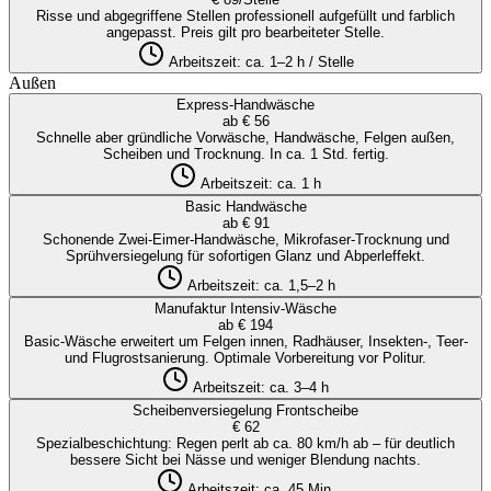
Risse und abgegriffene Stellen professionell aufgefüllt und farblich
angepasst. Preis gilt pro bearbeiteter Stelle.
Arbeitszeit:
ca. 1–2 h / Stelle
Außen
Express-Handwäsche
ab € 56
Schnelle aber gründliche Vorwäsche, Handwäsche, Felgen außen,
Scheiben und Trocknung. In ca. 1 Std. fertig.
Arbeitszeit:
ca. 1 h
Basic Handwäsche
ab € 91
Schonende Zwei-Eimer-Handwäsche, Mikrofaser-Trocknung und
Sprühversiegelung für sofortigen Glanz und Abperleffekt.
Arbeitszeit:
ca. 1,5–2 h
Manufaktur Intensiv-Wäsche
ab € 194
Basic-Wäsche erweitert um Felgen innen, Radhäuser, Insekten-, Teer-
und Flugrostsanierung. Optimale Vorbereitung vor Politur.
Arbeitszeit:
ca. 3–4 h
Scheibenversiegelung Frontscheibe
€ 62
Spezialbeschichtung: Regen perlt ab ca. 80 km/h ab – für deutlich
bessere Sicht bei Nässe und weniger Blendung nachts.
Arbeitszeit:
ca. 45 Min.