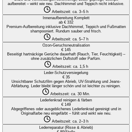
aufbereitet – wirkt wie neu. Dachhimmel und Teppich nicht inklusive.
Arbeitszeit:
ca. 3–5 h
Innenaufbereitung Komplett
ab € 332
Premium-Aufbereitung inklusive Dachhimmel, Teppich und Fußmatten
shampooniert. Rundum sauber und frisch.
Arbeitszeit:
ca. 5–7 h
Ozon-Geruchsneutralisation
€ 145
Beseitigt hartnäckige Gerüche dauerhaft (Rauch, Tier, Feuchtigkeit) –
ohne zusätzlichen Duftstoff oder Parfüm.
Arbeitszeit:
ca. 1,5 h
Leder-Schutzversiegelung
€ 35
Unsichtbarer Schutzfilm gegen Abrieb, UV-Strahlung und Jeans-
Abfärbung. Leder bleibt länger schön und ist leichter zu reinigen.
Arbeitszeit:
ca. 30 Min.
Lederlenkrad reinigen & färben
€ 149
Abgegriffenes oder ausgeblichenes Lederlenkrad gereinigt und in
Originalfarbe neu eingefärbt – fühlt und wirkt wie neu.
Arbeitszeit:
ca. 2–3 h
Lederreparatur (Risse & Abrieb)
€ 89/Stelle