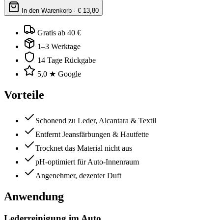
In den Warenkorb · €
13,80
Gratis ab 40 €
1–3 Werktage
14 Tage Rückgabe
5,0 ★ Google
Vorteile
Schonend zu Leder, Alcantara & Textil
Entfernt Jeansfärbungen & Hautfette
Trocknet das Material nicht aus
pH-optimiert für Auto-Innenraum
Angenehmer, dezenter Duft
Anwendung
Lederreinigung im Auto