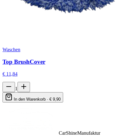
Waschen
Top BrushCover
€
11,84
1
In den Warenkorb · €
9,90
CarShineManufaktur