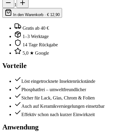
1
In den Warenkorb · €
12,90
Gratis ab 40 €
1–3 Werktage
14 Tage Rückgabe
5,0 ★ Google
Vorteile
Löst eingetrocknete Insektenrückstände
Phosphatfrei – umweltfreundlicher
Sicher für Lack, Glas, Chrom & Folien
Auch auf Keramikversiegelungen einsetzbar
Effektiv schon nach kurzer Einwirkzeit
Anwendung