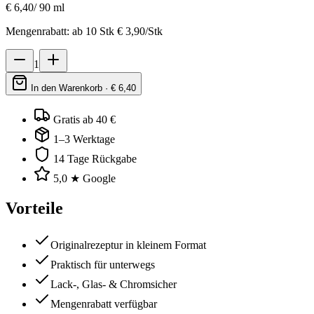
€
6,40
/
90 ml
Mengenrabatt: ab
10
Stk €
3,90
/Stk
1
In den Warenkorb · €
6,40
Gratis ab 40 €
1–3 Werktage
14 Tage Rückgabe
5,0 ★ Google
Vorteile
Originalrezeptur in kleinem Format
Praktisch für unterwegs
Lack-, Glas- & Chromsicher
Mengenrabatt verfügbar