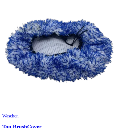
Waschen
Top BrushCover