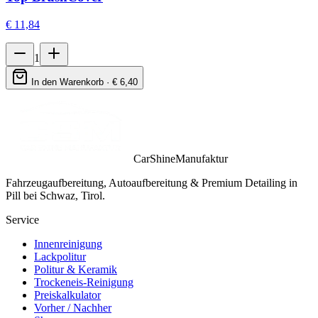
€
11,84
1
In den Warenkorb · €
6,40
CarShineManufaktur
Fahrzeugaufbereitung, Autoaufbereitung & Premium Detailing in
Pill bei Schwaz, Tirol.
Service
Innenreinigung
Lackpolitur
Politur & Keramik
Trockeneis-Reinigung
Preiskalkulator
Vorher / Nachher