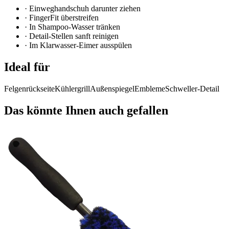
·
Einweghandschuh darunter ziehen
·
FingerFit überstreifen
·
In Shampoo-Wasser tränken
·
Detail-Stellen sanft reinigen
·
Im Klarwasser-Eimer ausspülen
Ideal für
Felgenrückseite
Kühlergrill
Außenspiegel
Embleme
Schweller-Detail
Das könnte Ihnen auch gefallen