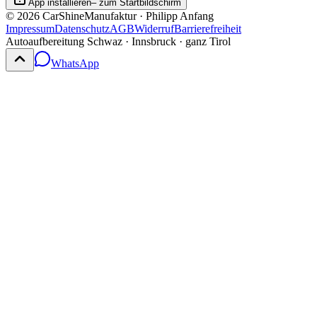
App installieren
– zum Startbildschirm
©
2026
CarShineManufaktur · Philipp Anfang
Impressum
Datenschutz
AGB
Widerruf
Barrierefreiheit
Autoaufbereitung Schwaz · Innsbruck · ganz Tirol
WhatsApp