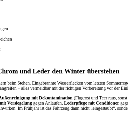
ungen
peichen
t
, Chrom und Leder den Winter überstehen
dern beim Stehen. Eingebrannte Wasserflecken vom letzten Sommerrege
angreifen – alles vermeidbar mit der richtigen Vorbereitung vor der Ein
Außenreinigung mit Dekontamination
(Flugrost und Teer raus, sonst
mit Versiegelung
gegen Anlaufen,
Lederpflege mit Conditioner
geg
irken. Im Frühjahr ist das Fahrzeug dann nicht „eingestaubt“, sondern