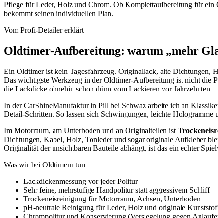
Pflege für Leder, Holz und Chrom. Ob Komplettaufbereitung für ein C
bekommt seinen individuellen Plan.
Vom Profi-Detailer erklärt
Oldtimer-Aufbereitung: warum „mehr Glanz
Ein Oldtimer ist kein Tagesfahrzeug. Originallack, alte Dichtungen, 
Das wichtigste Werkzeug in der Oldtimer-Aufbereitung ist nicht die 
die Lackdicke ohnehin schon dünn vom Lackieren vor Jahrzehnten – ag
In der CarShineManufaktur in Pill bei Schwaz arbeite ich an Klassike
Detail-Schritten. So lassen sich Schwingungen, leichte Hologramme u
Im Motorraum, am Unterboden und an Originalteilen ist
Trockeneisr
Dichtungen, Kabel, Holz, Tonleder und sogar originale Aufkleber ble
Originalität der unsichtbaren Bauteile abhängt, ist das ein echter Spie
Was wir bei Oldtimern tun
Lackdickenmessung vor jeder Politur
Sehr feine, mehrstufige Handpolitur statt aggressivem Schliff
Trockeneisreinigung für Motorraum, Achsen, Unterboden
pH-neutrale Reinigung für Leder, Holz und originale Kunststof
Chrompolitur und Konservierung (Versiegelung gegen Anlaufe