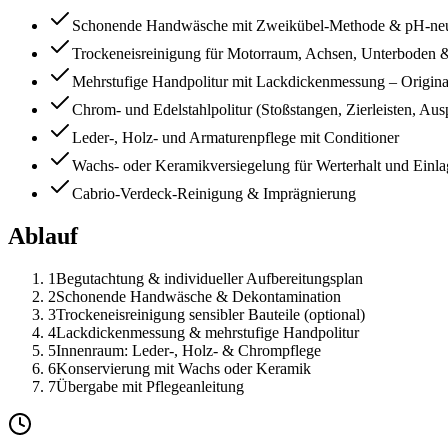
Schonende Handwäsche mit Zweikübel-Methode & pH-neu
Trockeneisreinigung für Motorraum, Achsen, Unterboden & 
Mehrstufige Handpolitur mit Lackdickenmessung – Originall
Chrom- und Edelstahlpolitur (Stoßstangen, Zierleisten, Au
Leder-, Holz- und Armaturenpflege mit Conditioner
Wachs- oder Keramikversiegelung für Werterhalt und Einl
Cabrio-Verdeck-Reinigung & Imprägnierung
Ablauf
1
Begutachtung & individueller Aufbereitungsplan
2
Schonende Handwäsche & Dekontamination
3
Trockeneisreinigung sensibler Bauteile (optional)
4
Lackdickenmessung & mehrstufige Handpolitur
5
Innenraum: Leder-, Holz- & Chrompflege
6
Konservierung mit Wachs oder Keramik
7
Übergabe mit Pflegeanleitung