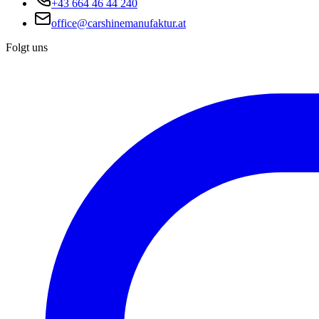
+43 664 46 44 240
office@carshinemanufaktur.at
Folgt uns