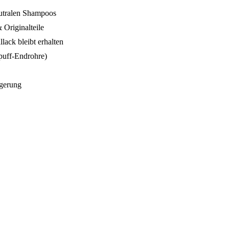
tralen Shampoos
Originalteile
ack bleibt erhalten
spuff-Endrohre)
agerung