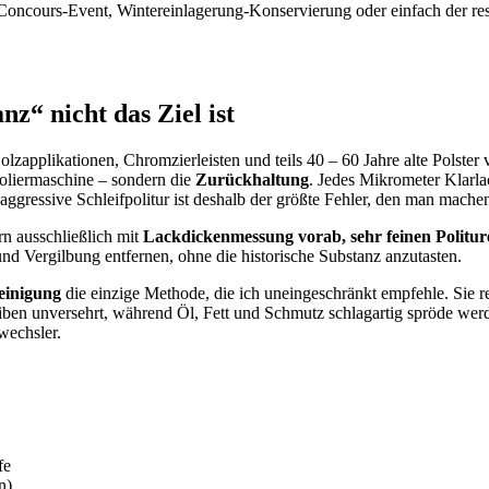
oncours-Event, Wintereinlagerung-Konservierung oder einfach der resp
“ nicht das Ziel ist
Holzapplikationen, Chromzierleisten und teils 40 – 60 Jahre alte Polst
Poliermaschine – sondern die
Zurückhaltung
. Jedes Mikrometer Klarla
gressive Schleifpolitur ist deshalb der größte Fehler, den man mache
rn ausschließlich mit
Lackdickenmessung vorab, sehr feinen Politur
nd Vergilbung entfernen, ohne die historische Substanz anzutasten.
einigung
die einzige Methode, die ich uneingeschränkt empfehle. Sie
iben unversehrt, während Öl, Fett und Schmutz schlagartig spröde wer
lwechsler.
fe
n)