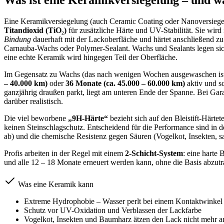
Eine Keramikversiegelung (auch Ceramic Coating oder Nanoversiegelu
Titandioxid (TiO₂)
für zusätzliche Härte und UV-Stabilität. Sie wir
Bindung
dauerhaft mit der Lackoberfläche und härtet anschließend zu 
Carnauba-Wachs oder Polymer-Sealant. Wachs und Sealants legen sic
eine echte Keramik wird hingegen Teil der Oberfläche.
Im Gegensatz zu Wachs (das nach wenigen Wochen ausgewaschen ist) 
– 40.000 km)
oder
36 Monate (ca. 45.000 – 60.000 km)
aktiv und s
ganzjährig draußen parkt, liegt am unteren Ende der Spanne. Bei G
darüber realistisch.
Die viel beworbene
„9H-Härte“
bezieht sich auf den Bleistift-Härtet
keinen Steinschlagschutz. Entscheidend für die Performance sind in d
ab) und die chemische Resistenz gegen Säuren (Vogelkot, Insekten, sa
Profis arbeiten in der Regel mit einem
2-Schicht-System
: eine harte
und alle 12 – 18 Monate erneuert werden kann, ohne die Basis abzut
Was eine Keramik kann
Extreme Hydrophobie – Wasser perlt bei einem Kontaktwinkel
Schutz vor UV-Oxidation und Verblassen der Lackfarbe
Vogelkot, Insekten und Baumharz ätzen den Lack nicht mehr a