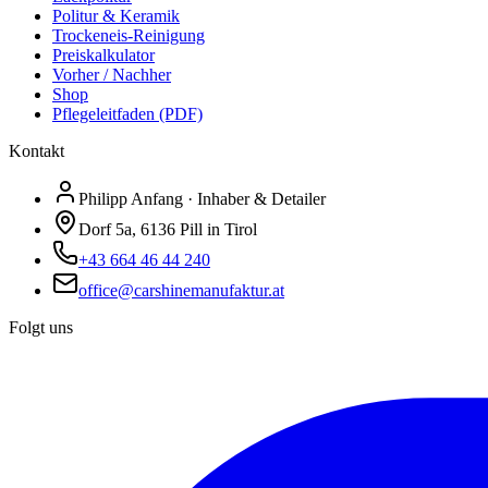
Politur & Keramik
Trockeneis-Reinigung
Preiskalkulator
Vorher / Nachher
Shop
Pflegeleitfaden (PDF)
Kontakt
Philipp Anfang · Inhaber & Detailer
Dorf 5a, 6136 Pill in Tirol
+43 664 46 44 240
office@carshinemanufaktur.at
Folgt uns