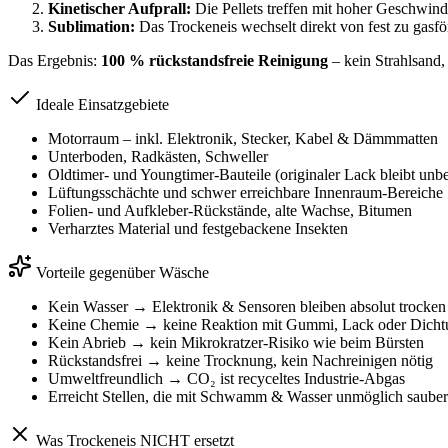
Kinetischer Aufprall:
Die Pellets treffen mit hoher Geschwin
Sublimation:
Das Trockeneis wechselt direkt von fest zu gasfö
Das Ergebnis:
100 % rückstandsfreie Reinigung
– kein Strahlsand,
Ideale Einsatzgebiete
Motorraum – inkl. Elektronik, Stecker, Kabel & Dämmmatten
Unterboden, Radkästen, Schweller
Oldtimer- und Youngtimer-Bauteile (originaler Lack bleibt unbe
Lüftungsschächte und schwer erreichbare Innenraum-Bereiche
Folien- und Aufkleber-Rückstände, alte Wachse, Bitumen
Verharztes Material und festgebackene Insekten
Vorteile gegenüber Wäsche
Kein Wasser → Elektronik & Sensoren bleiben absolut trocken
Keine Chemie → keine Reaktion mit Gummi, Lack oder Dich
Kein Abrieb → kein Mikrokratzer-Risiko wie beim Bürsten
Rückstandsfrei → keine Trocknung, kein Nachreinigen nötig
Umweltfreundlich → CO₂ ist recyceltes Industrie-Abgas
Erreicht Stellen, die mit Schwamm & Wasser unmöglich saube
Was Trockeneis NICHT ersetzt