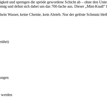
digkeit und sprengen die spröde gewordene Schicht ab – ohne den Unte
rmig und dehnt sich dabei um das 700-fache aus. Dieser „Mini-Knall“ l
 kein Wasser, keine Chemie, kein Abrieb. Nur der gelöste Schmutz blei
rührt)
tungen
r werden