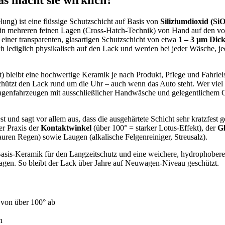
ng) ist eine flüssige Schutzschicht auf Basis von
Siliziumdioxid (SiO
d in mehreren feinen Lagen (Cross-Hatch-Technik) von Hand auf den vorb
einer transparenten, glasartigen Schutzschicht von etwa
1 – 3 µm Dic
h lediglich physikalisch auf den Lack und werden bei jeder Wäsche,
bleibt eine hochwertige Keramik je nach Produkt, Pflege und Fahrlei
chützt den Lack rund um die Uhr – auch wenn das Auto steht. Wer viel 
aragenfahrzeugen mit ausschließlicher Handwäsche und gelegentlichem
est und sagt vor allem aus, dass die ausgehärtete Schicht sehr kratzfest
er Praxis der
Kontaktwinkel
(über 100° = starker Lotus-Effekt), der
Gl
uren Regen) sowie Laugen (alkalische Felgenreiniger, Streusalz).
 Basis-Keramik für den Langzeitschutz und eine weichere, hydrophobere T
ragen. So bleibt der Lack über Jahre auf Neuwagen-Niveau geschützt.
 von über 100° ab
n