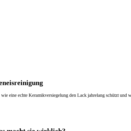
eneisreinigung
du, wie eine echte Keramikversiegelung den Lack jahrelang schützt und 
s macht sie wirklich?