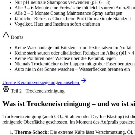
Nur pH-neutrale Shampoos verwenden (pH 6 – 8)
Alle 3 – 6 Monate eine Freiwäsche mit leicht saurem Auto-Sham
Alle 2 – 3 Monate Coating Maintenance Spray auftragen
Jährlicher Refresh / Check beim Profi für maximale Standzeit
Vogelkot, Harz und Insekten sofort entfernen
Don'ts
Keine Waschanlage mit Bürsten – nur Textilstraßen im Notfall
Keine stark sauren oder alkalischen Reiniger im Alltag (pH < 4
Keine Polituren oder Wachse über die Keramik legen
Niemals Trockentücher oder Lappen mit grober Faser benutzen
Auto nie in der Sonne waschen – Wasserflecken brennen ein
Unsere Keramikversiegelungen ansehen
Teil 2 · Trockeneisreinigung
Was ist Trockeneisreinigung – und wo ist s
Trockeneisreinigung (auch CO₂-Strahlen oder Dry Ice Blasting) ist d
reinigende Oberfläche geschossen. Im Moment des Aufpralls passieren
Thermo-Schock:
Die extreme Kälte lässt Verschmutzung, Öl,