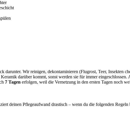
hter
eschicht
spülen
k darunter. Wir reinigen, dekontaminieren (Flugrost, Teer, Insekten c
 Keramik darüber kommt, sonst werden sie für immer eingeschlossen.
ach
7 Tagen
erfolgen, weil die Vernetzung in den ersten Tagen noch weit
uziert deinen Pflegeaufwand drastisch – wenn du die folgenden Regeln 