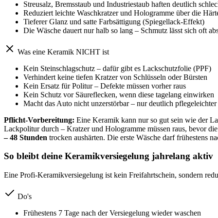
Streusalz, Bremsstaub und Industriestaub haften deutlich schlec
Reduziert leichte Waschkratzer und Hologramme über die Härt
Tieferer Glanz und satte Farbsättigung (Spiegellack-Effekt)
Die Wäsche dauert nur halb so lang – Schmutz lässt sich oft ab
Was eine Keramik NICHT ist
Kein Steinschlagschutz – dafür gibt es Lackschutzfolie (PPF)
Verhindert keine tiefen Kratzer von Schlüsseln oder Bürsten
Kein Ersatz für Politur – Defekte müssen vorher raus
Kein Schutz vor Säureflecken, wenn diese tagelang einwirken
Macht das Auto nicht unzerstörbar – nur deutlich pflegeleichter
Pflicht-Vorbereitung:
Eine Keramik kann nur so gut sein wie der Lac
Lackpolitur durch – Kratzer und Hologramme müssen raus, bevor die
– 48 Stunden
trocken aushärten. Die erste Wäsche darf frühestens n
So bleibt deine Keramikversiegelung jahrelang aktiv
Eine Profi-Keramikversiegelung ist kein Freifahrtschein, sondern red
Do's
Frühestens 7 Tage nach der Versiegelung wieder waschen