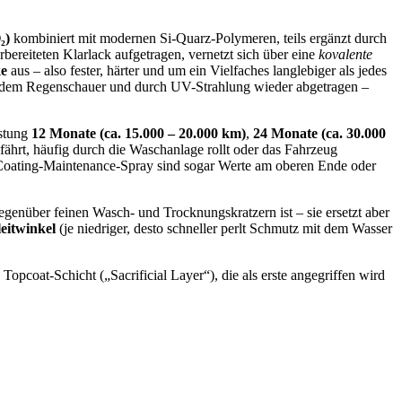
₂)
kombiniert mit modernen Si-Quarz-Polymeren, teils ergänzt durch
ereiteten Klarlack aufgetragen, vernetzt sich über eine
kovalente
ke
aus – also fester, härter und um ein Vielfaches langlebiger als jedes
 jedem Regenschauer und durch UV-Strahlung wieder abgetragen –
stung
12 Monate (ca. 15.000 – 20.000 km)
,
24 Monate (ca. 30.000
fährt, häufig durch die Waschanlage rollt oder das Fahrzeug
 Coating-Maintenance-Spray sind sogar Werte am oberen Ende oder
 gegenüber feinen Wasch- und Trocknungskratzern ist – sie ersetzt aber
eitwinkel
(je niedriger, desto schneller perlt Schmutz mit dem Wasser
opcoat-Schicht („Sacrificial Layer“), die als erste angegriffen wird